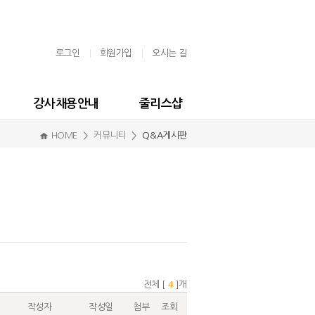
로그인
회원가입
오시는 길
강사채용안내
줄리스샵
HOME
커뮤니티
Q&A게시판
전체 [
4
]개
작성자
작성일
첨부
조회