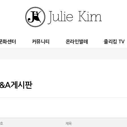
문화센터
커뮤니티
온라인발레
줄리킴 TV
&A게시판
호
제목