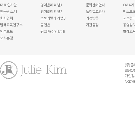
대표 인사말
영어발레 레벨1
문화센터안내
Q&A게
연구원 소개
영어발레 레벨2
놀이학교안내
베스트
회사연혁
스토리발레 레벨3
가정방문
포토컨
발레교육연구소
공연반
기관출강
동영상
언론보도
핑크바(성인발레)
발레교
오시는길
(주)줄리
88-03
개인정보 
Copyri